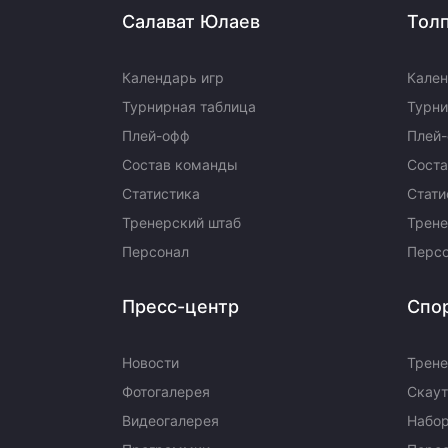
Салават Юлаев
Тол
Календарь игр
Кален
Турнирная таблица
Турни
Плей-офф
Плей
Состав команды
Сост
Статистика
Стати
Тренерский штаб
Трене
Персонал
Перс
Пресс-центр
Спо
Новости
Трене
Фотогалерея
Скаут
Видеогалерея
Набор