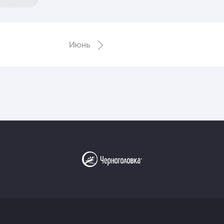
Амур
Барыс
Салават Юлаев
Июнь
Сибирь