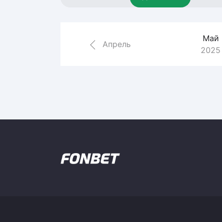
Локомотив
Северсталь
Май
ЦСКА
Апрель
2025
Шанхайские Драконы