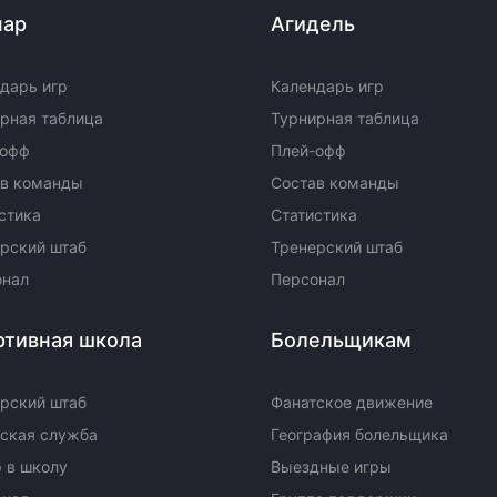
пар
Агидель
дарь игр
Календарь игр
рная таблица
Турнирная таблица
-офф
Плей-офф
ав команды
Состав команды
стика
Статистика
рский штаб
Тренерский штаб
онал
Персонал
ртивная школа
Болельщикам
рский штаб
Фанатское движение
ская служба
География болельщика
 в школу
Выездные игры