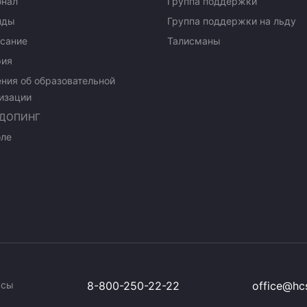
онал
Группа поддержки
нды
Группа поддержки на льду
сание
Талисманы
рия
ния об образовательной
изации
ДОПИНГ
оле
ссы
8-800-250-22-22
office@hcs