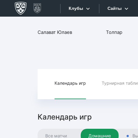
Клубы
Сайты
Конференция «Запад»
Салават Юлаев
Толпар
Сайты
Дивизион Боброва
Лада
Видеотран
СКА
Хайлайты
Спартак
Торпедо
Календарь игр
Турнирная табл
Текстовые
ХК Сочи
Интернет-
Дивизион Тарасова
Фотобанк
Календарь игр
Динамо Мн
Приложе
Динамо М
Все матчи
Домашние
Вы