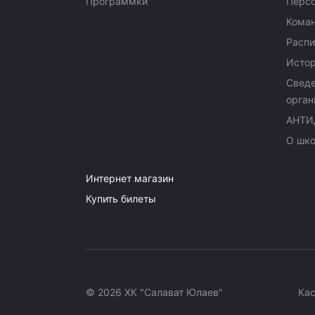
Программки
Перс
Кома
Распи
Исто
Сведе
орган
АНТИ
О шк
Интернет магазин
Купить билеты
© 2026 ХК "Салават Юлаев"
Ка