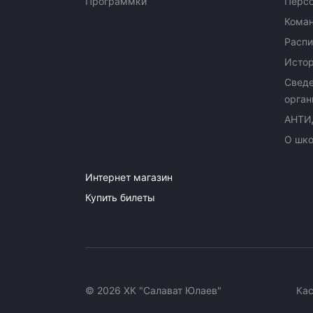
Программки
Перс
Кома
Распи
Исто
Сведе
орган
АНТИ
О шк
Интернет магазин
Купить билеты
© 2026 ХК "Салават Юлаев"
Ка