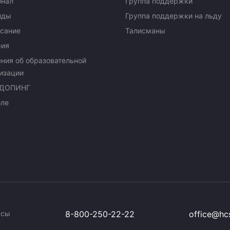
онал
Группа поддержки
нды
Группа поддержки на льду
сание
Талисманы
рия
ния об образовательной
изации
ДОПИНГ
оле
ссы
8-800-250-22-22
office@hcs