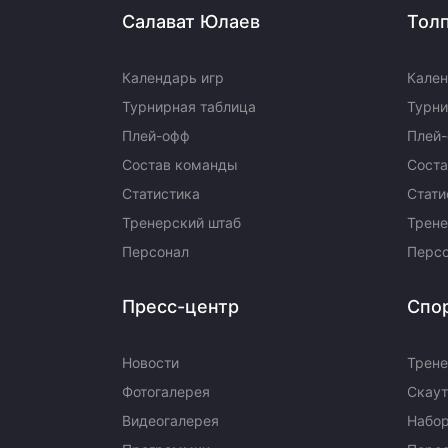
Салават Юлаев
Тол
Календарь игр
Кален
Турнирная таблица
Турни
Плей-офф
Плей
Состав команды
Сост
Статистика
Стати
Тренерский штаб
Трене
Персонал
Перс
Пресс-центр
Спо
Новости
Трене
Фотогалерея
Скаут
Видеогалерея
Набор