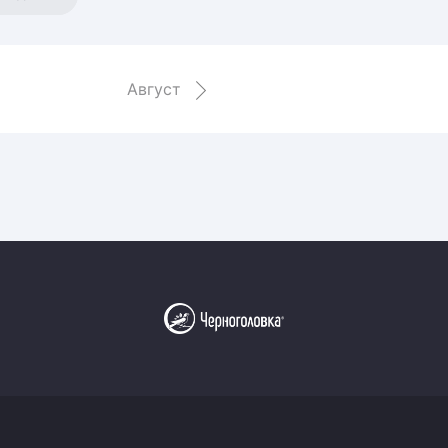
Амур
Барыс
Салават Юлаев
Август
Сибирь