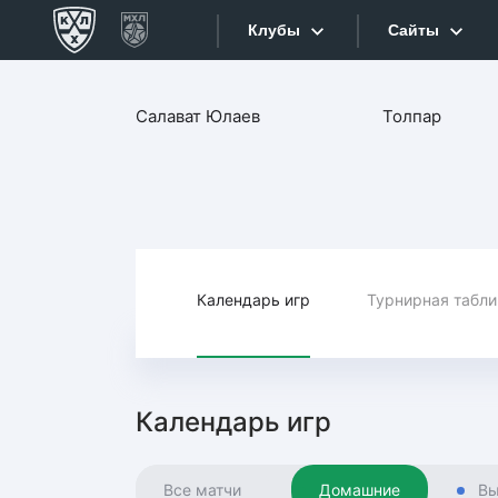
Клубы
Сайты
Конференция «Запад»
Салават Юлаев
Толпар
Сайты
Дивизион Боброва
Лада
Видеотран
СКА
Хайлайты
Спартак
Торпедо
Календарь игр
Турнирная табл
Текстовые
ХК Сочи
Интернет-
Дивизион Тарасова
Фотобанк
Календарь игр
Динамо Мн
Приложе
Динамо М
Все матчи
Домашние
Вы