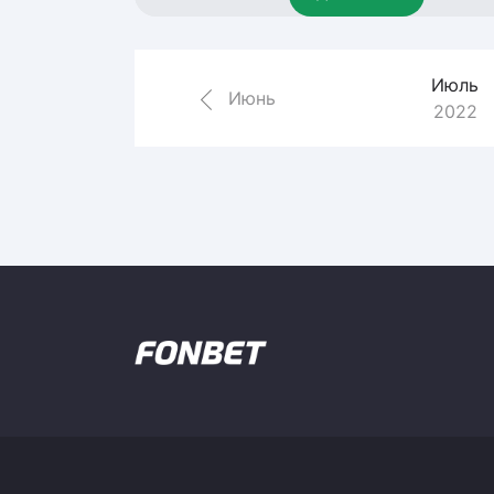
Локомотив
Северсталь
Июль
ЦСКА
Июнь
2022
Шанхайские Драконы