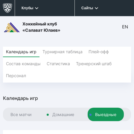
Клубы
Сайты
Хоккейный клуб
EN
«Салават Юлаев»
Календарь игр
Турнирная таблица
Плей-офф
Состав команды
Статистика
Тренерский штаб
Персонал
Календарь игр
Все матчи
Домашние
Выездные