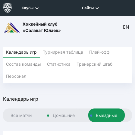
Клубы
Сайты
Хоккейный клуб
EN
«Салават Юлаев»
Календарь игр
Турнирная таблица
Плей-офф
Состав команды
Статистика
Тренерский штаб
Персонал
Календарь игр
Все матчи
Домашние
Выездные