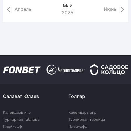
Май
Апрель
Июнь
2025
Салават Юлаев
Толпар
Календарь игр
Календарь игр
Турнирная таблица
Турнирная таблица
Плей-офф
Плей-офф