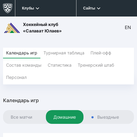
Клубы
Сайты
Хоккейный клуб
EN
«Салават Юлаев»
Календарь игр
Турнирная таблица
Плей-офф
Состав команды
Статистика
Тренерский штаб
Персонал
Календарь игр
Все матчи
Домашние
Выездные