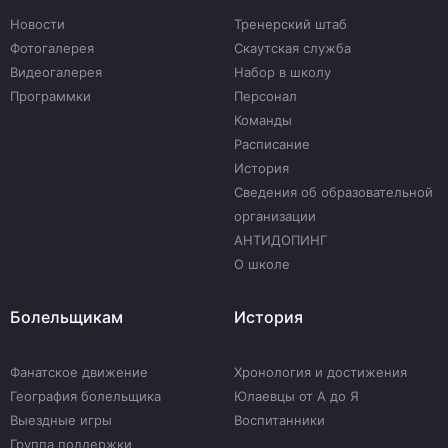
Новости
Тренерский штаб
Фотогалерея
Скаутская служба
Видеогалерея
Набор в школу
Программки
Персонал
Команды
Расписание
История
Сведения об образовательной
организации
АНТИДОПИНГ
О школе
Болельщикам
История
Фанатское движение
Хронология и достижения
География болельщика
Юлаевцы от А до Я
Выездные игры
Воспитанники
Группа поддержки