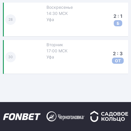
Воскресенье
14:30 МСК
2 : 1
Уфа
28
Б
Вторник
17:00 МСК
2 : 3
Уфа
30
ОТ