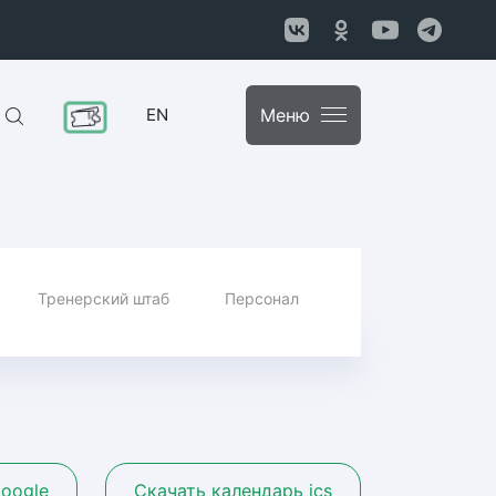
EN
Меню
Тренерский штаб
Персонал
oogle
Скачать календарь ics