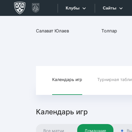
Клубы
Сайты
Конференция «Запад»
Салават Юлаев
Толпар
Сайты
Дивизион Боброва
Лада
Видеотран
СКА
Хайлайты
Спартак
Торпедо
Календарь игр
Турнирная табл
Текстовые
ХК Сочи
Интернет-
Дивизион Тарасова
Фотобанк
Календарь игр
Динамо Мн
Приложе
Динамо М
Все матчи
Домашние
Вы