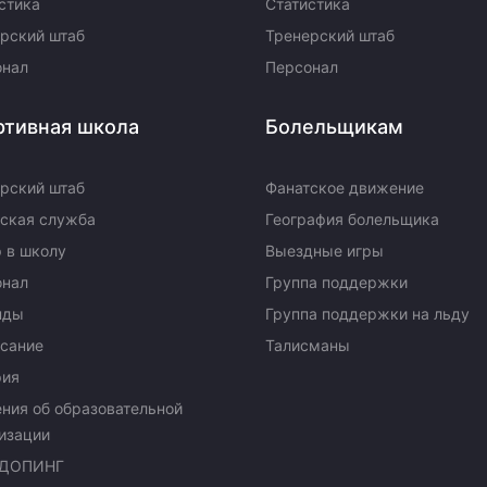
стика
Статистика
рский штаб
Тренерский штаб
онал
Персонал
ртивная школа
Болельщикам
рский штаб
Фанатское движение
ская служба
География болельщика
 в школу
Выездные игры
онал
Группа поддержки
нды
Группа поддержки на льду
сание
Талисманы
рия
ния об образовательной
изации
ДОПИНГ