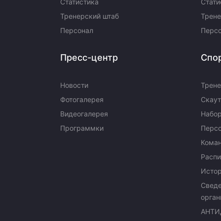
Статистика
Стати
Тренерский штаб
Трене
Персонал
Перс
Пресс-центр
Спо
Новости
Трене
Фотогалерея
Скаут
Видеогалерея
Набор
Программки
Перс
Кома
Распи
Исто
Сведе
орган
АНТИ