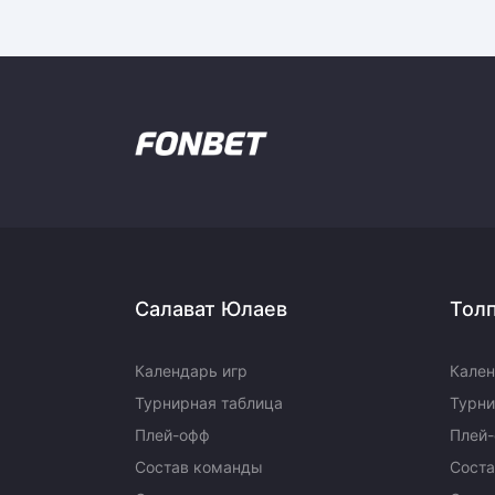
Салават Юлаев
Тол
Календарь игр
Кален
Турнирная таблица
Турни
Плей-офф
Плей
Состав команды
Сост