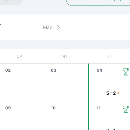
Амур
Барыс
Салават Юлаев
ь
Май
Сибирь
СР
ЧТ
ПТ
02
03
04
5 : 2
09
10
11