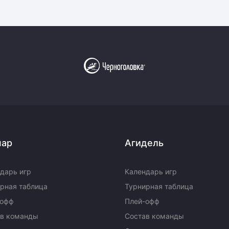
пар
Агидель
дарь игр
Календарь игр
рная таблица
Турнирная таблица
-офф
Плей-офф
ав команды
Состав команды