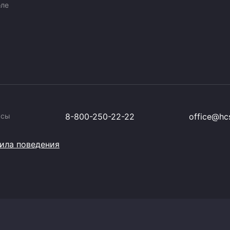
оле
ссы
8-800-250-22-22
office@hcs
ила поведения