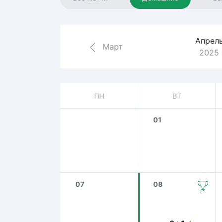
Локомотив
Северсталь
ЦСКА
Апрел
Март
2025
Шанхайские Драконы
ПН
ВТ
01
07
08