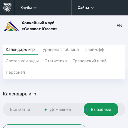
Клубы
Сайты
Хоккейный клуб
EN
«Салават Юлаев»
Календарь игр
Турнирная таблица
Плей-офф
Состав команды
Статистика
Тренерский штаб
Персонал
Календарь игр
Все матчи
Домашние
Выездные