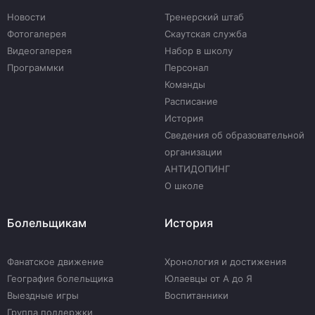
Новости
Тренерский штаб
Фотогалерея
Скаутская служба
Видеогалерея
Набор в школу
Программки
Персонал
Команды
Расписание
История
Сведения об образовательной
организации
АНТИДОПИНГ
О школе
Болельщикам
История
Фанатское движение
Хронология и достижения
География болельщика
Юлаевцы от А до Я
Выездные игры
Воспитанники
Группа поддержки