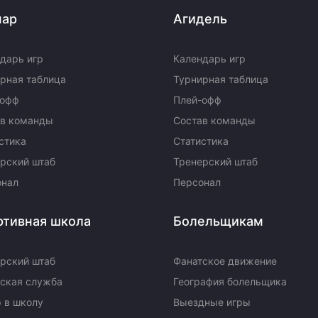
пар
Агидель
дарь игр
Календарь игр
рная таблица
Турнирная таблица
-офф
Плей-офф
ав команды
Состав команды
стика
Статистика
рский штаб
Тренерский штаб
онал
Персонал
ртивная школа
Болельщикам
рский штаб
Фанатское движение
ская служба
География болельщика
 в школу
Выездные игры