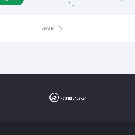
Амур
Барыс
Салават Юлаев
Июнь
Сибирь