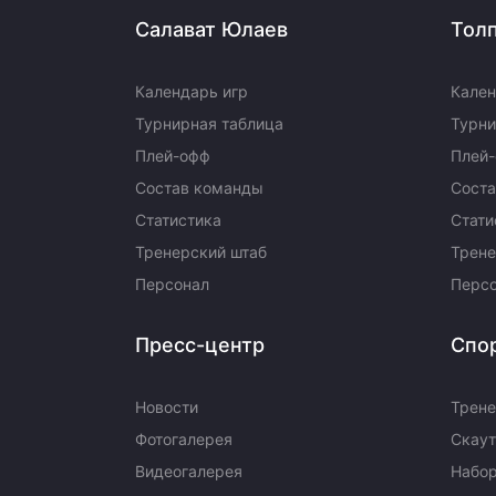
Салават Юлаев
Тол
Календарь игр
Кален
Турнирная таблица
Турни
Плей-офф
Плей
Состав команды
Сост
Статистика
Стати
Тренерский штаб
Трене
Персонал
Перс
Пресс-центр
Спо
Новости
Трене
Фотогалерея
Скаут
Видеогалерея
Набор