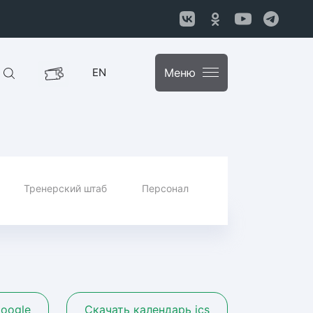
EN
Меню
Тренерский штаб
Персонал
oogle
Скачать календарь ics