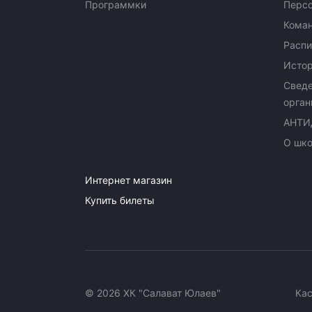
Программки
Перс
Кома
Распи
Исто
Сведе
орган
АНТИ
О шк
Интернет магазин
Купить билеты
© 2026 ХК "Салават Юлаев"
Ка