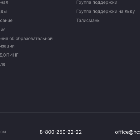
онал
Группа поддержки
нды
Группа поддержки на льду
сание
Талисманы
рия
ния об образовательной
изации
ДОПИНГ
оле
ссы
8-800-250-22-22
office@hcs