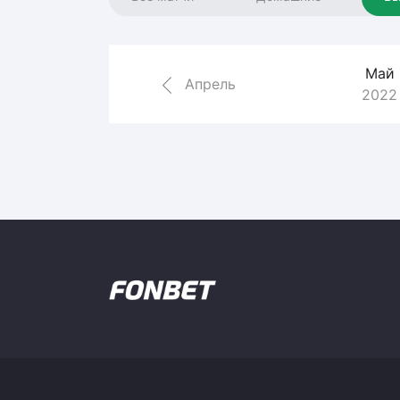
Локомотив
Северсталь
ЦСКА
Май
Апрель
2022
Шанхайские Драконы