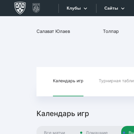
Клубы
Сайты
Конференция «Запад»
Салават Юлаев
Толпар
Сайты
Дивизион Боброва
Лада
Видеотран
СКА
Хайлайты
Спартак
Торпедо
Календарь игр
Турнирная табл
Текстовые
ХК Сочи
Интернет-
Дивизион Тарасова
Фотобанк
Календарь игр
Динамо Мн
Приложе
Динамо М
Все матчи
Домашние
Вы