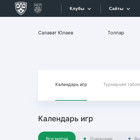
Клубы
Сайты
Конференция «Запад»
Салават Юлаев
Толпар
Сайты
Дивизион Боброва
Лада
Видеотран
СКА
Хайлайты
Спартак
Торпедо
Календарь игр
Турнирная табл
Текстовые
ХК Сочи
Интернет-
Дивизион Тарасова
Фотобанк
Календарь игр
Динамо Мн
Приложе
Динамо М
Все матчи
Домашние
Вы