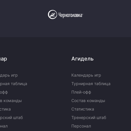
пар
Агидель
дарь игр
Календарь игр
рная таблица
Турнирная таблица
-офф
Плей-офф
ав команды
Состав команды
стика
Статистика
рский штаб
Тренерский штаб
онал
Персонал