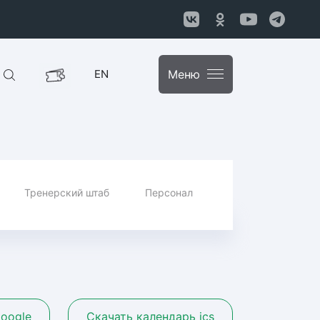
EN
Меню
Тренерский штаб
Персонал
oogle
Скачать календарь ics