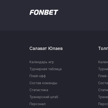
Салават Юлаев
Тол
Календарь игр
Кален
Турнирная таблица
Турни
Плей-офф
Плей
Состав команды
Сост
Статистика
Стати
Тренерский штаб
Трене
Персонал
Перс