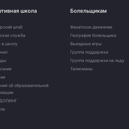
ртивная школа
Болельщикам
рский штаб
Фанатское движение
ская служба
География болельщика
 в школу
Выездные игры
онал
Группа поддержки
нды
Группа поддержки на льду
сание
Талисманы
рия
ния об образовательной
изации
ДОПИНГ
оле