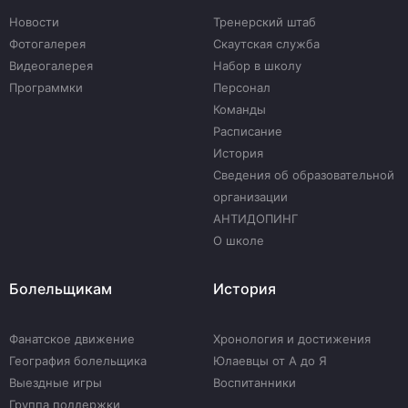
Новости
Тренерский штаб
Фотогалерея
Скаутская служба
Видеогалерея
Набор в школу
Программки
Персонал
Команды
Расписание
История
Сведения об образовательной
организации
АНТИДОПИНГ
О школе
Болельщикам
История
Фанатское движение
Хронология и достижения
География болельщика
Юлаевцы от А до Я
Выездные игры
Воспитанники
Группа поддержки