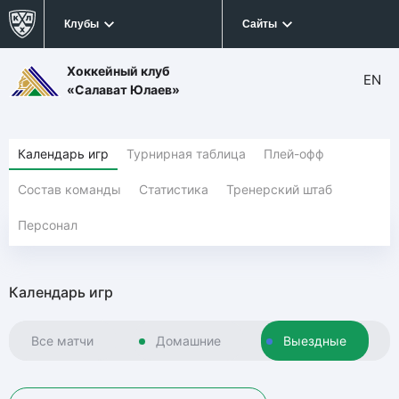
Клубы
Сайты
Хоккейный клуб
EN
«Салават Юлаев»
Календарь игр
Турнирная таблица
Плей-офф
Состав команды
Статистика
Тренерский штаб
Персонал
Календарь игр
Все матчи
Домашние
Выездные