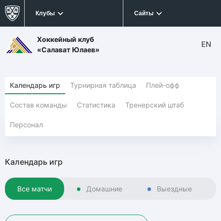
Клубы
Сайты
Хоккейный клуб
EN
«Салават Юлаев»
Календарь игр
Турнирная таблица
Плей-офф
Состав команды
Статистика
Тренерский штаб
Персонал
Календарь игр
Все матчи
Домашние
Выездные