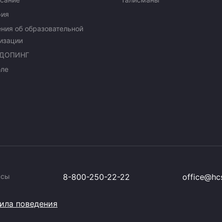
рия
ния об образовательной
изации
ДОПИНГ
оле
ссы
8-800-250-22-22
office@hcs
ила поведения