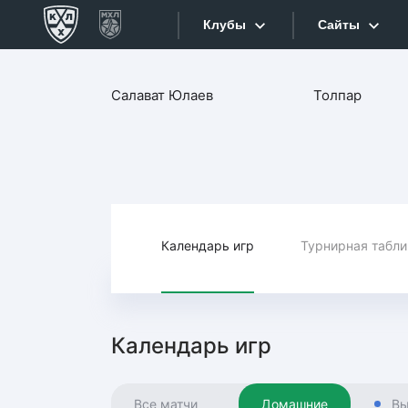
Клубы
Сайты
Конференция «Запад»
Салават Юлаев
Толпар
Сайты
Дивизион Боброва
Лада
Видеотран
СКА
Хайлайты
Спартак
Торпедо
Календарь игр
Турнирная табл
Текстовые
ХК Сочи
Интернет-
Дивизион Тарасова
Фотобанк
Календарь игр
Динамо Мн
Приложе
Динамо М
Все матчи
Домашние
Вы