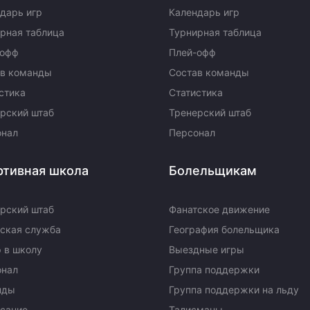
дарь игр
Календарь игр
рная таблица
Турнирная таблица
-офф
Плей-офф
ав команды
Состав команды
стика
Статистика
рский штаб
Тренерский штаб
онал
Персонал
ртивная школа
Болельщикам
рский штаб
Фанатское движение
ская служба
География болельщика
 в школу
Выездные игры
онал
Группа поддержки
нды
Группа поддержки на льду
сание
Талисманы