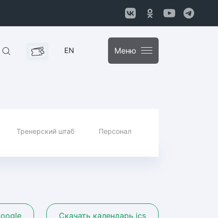
EN
Меню
Тренерский штаб
Персонал
oogle
Скачать календарь ics