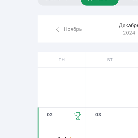
Локомотив
Северсталь
ЦСКА
Декабр
Ноябрь
2024
Шанхайские Драконы
ПН
ВТ
02
03