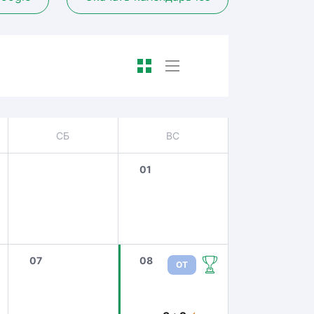
СБ
ВС
01
07
08
ОТ