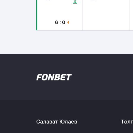
6 : 0
Салават Юлаев
Тол