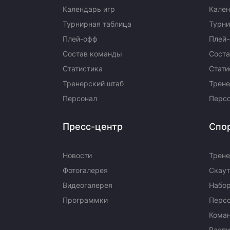
Календарь игр
Кален
Турнирная таблица
Турни
Плей-офф
Плей
Состав команды
Сост
Статистика
Стати
Тренерский штаб
Трене
Персонал
Перс
Пресс-центр
Спо
Новости
Трене
Фотогалерея
Скаут
Видеогалерея
Набор
Программки
Перс
Кома
Распи