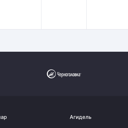
пар
Агидель