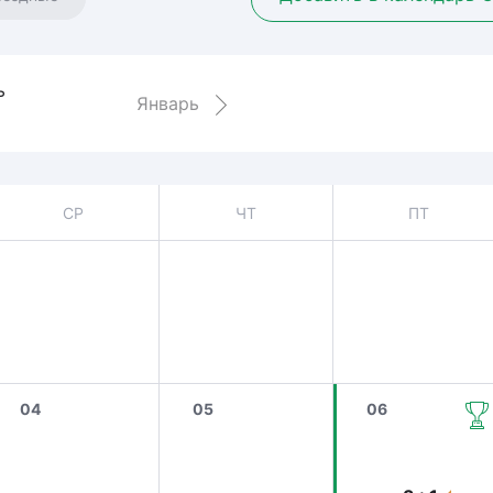
Амур
Барыс
Салават Юлаев
ь
Январь
Сибирь
СР
ЧТ
ПТ
04
05
06