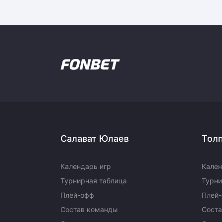
Салават Юлаев
Тол
Календарь игр
Кален
Турнирная таблица
Турни
Плей-офф
Плей
Состав команды
Сост