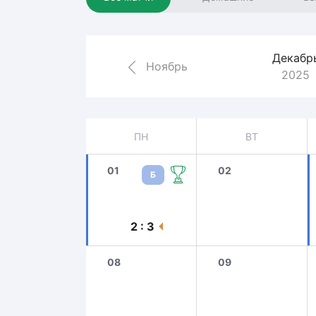
Локомотив
Северсталь
ЦСКА
Декабр
Ноябрь
2025
Шанхайские Драконы
ПН
ВТ
01
02
Б
2 : 3
08
09