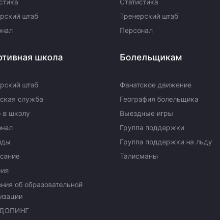
стика
Статистика
рский штаб
Тренерский штаб
онал
Персонал
ртивная школа
Болельщикам
рский штаб
Фанатское движение
ская служба
География болельщика
 в школу
Выездные игры
онал
Группа поддержки
нды
Группа поддержки на льду
сание
Талисманы
рия
ния об образовательной
изации
ДОПИНГ