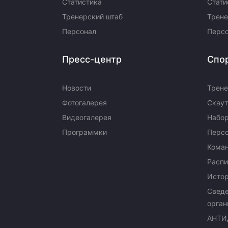
Статистика
Стати
Тренерский штаб
Трене
Персонал
Перс
Пресс-центр
Спо
Новости
Трене
Фотогалерея
Скаут
Видеогалерея
Набор
Программки
Перс
Кома
Распи
Исто
Сведе
орган
АНТИ