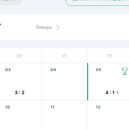
Амур
Барыс
Салават Юлаев
ь
Январь
Сибирь
СР
ЧТ
ПТ
03
04
05
3 : 2
4 : 1
10
11
12