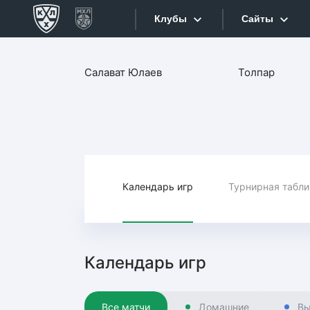
Клубы
Сайты
Конференция «Запад»
Салават Юлаев
Толпар
Сайты
Дивизион Боброва
Лада
Видеотран
СКА
Хайлайты
Спартак
Торпедо
Календарь игр
Турнирная табл
Текстовые
ХК Сочи
Интернет-
Дивизион Тарасова
Фотобанк
Календарь игр
Динамо Мн
Приложе
Динамо М
Все матчи
Домашние
Вы