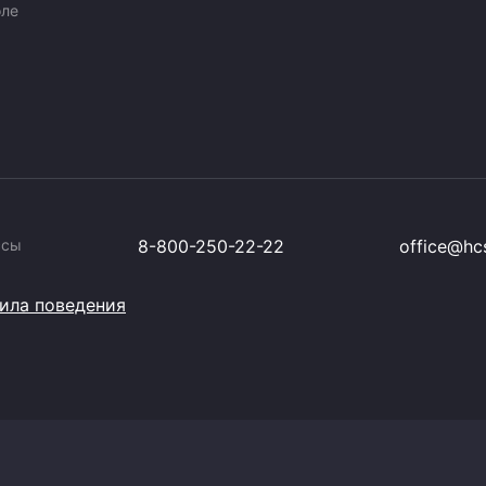
оле
ссы
8-800-250-22-22
office@hcs
ила поведения