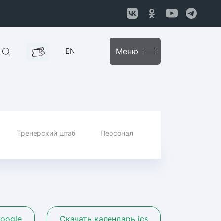
EN
Меню
Тренерский штаб
Персонал
oogle
Скачать календарь ics