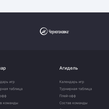
пар
Агидель
дарь игр
Календарь игр
рная таблица
Турнирная таблица
-офф
Плей-офф
ав команды
Состав команды