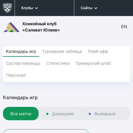
Клубы
Сайты
Хоккейный клуб
EN
«Салават Юлаев»
Календарь игр
Турнирная таблица
Плей-офф
Состав команды
Статистика
Тренерский штаб
Персонал
Календарь игр
Все матчи
Домашние
Выездные