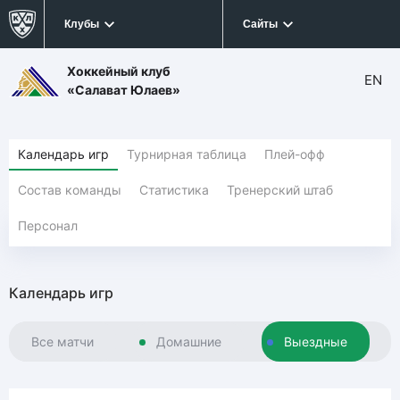
Клубы
Сайты
Хоккейный клуб
EN
«Салават Юлаев»
Календарь игр
Турнирная таблица
Плей-офф
Состав команды
Статистика
Тренерский штаб
Персонал
Календарь игр
Все матчи
Домашние
Выездные