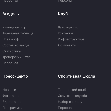
Персонал
Персонал
Агидель
Клуб
Календарь игр
Руководство
Турнирная таблица
Контакты
Плей-офф
Инфраструктура
Состав команды
Документы
Статистика
Тренерский штаб
Персонал
Пресс-центр
Спортивная школа
Новости
Тренерский штаб
Фотогалерея
Скаутская служба
Видеогалерея
Набор в школу
Программки
Персонал