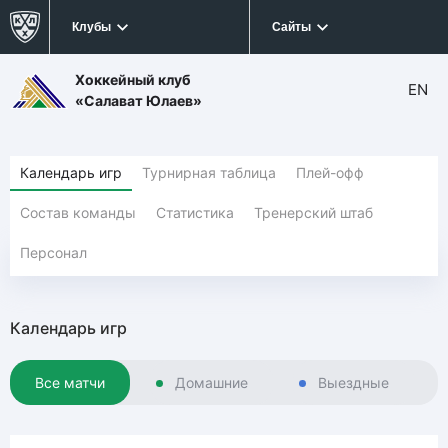
Клубы
Сайты
Хоккейный клуб
EN
«Салават Юлаев»
Календарь игр
Турнирная таблица
Плей-офф
Состав команды
Статистика
Тренерский штаб
Персонал
Календарь игр
Все матчи
Домашние
Выездные