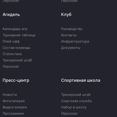
Персонал
Персонал
Агидель
Клуб
Календарь игр
Руководство
Турнирная таблица
Контакты
Плей-офф
Инфраструктура
Состав команды
Документы
Статистика
Тренерский штаб
Персонал
Пресс-центр
Спортивная школа
Новости
Тренерский штаб
Фотогалерея
Скаутская служба
Видеогалерея
Набор в школу
Программки
Персонал