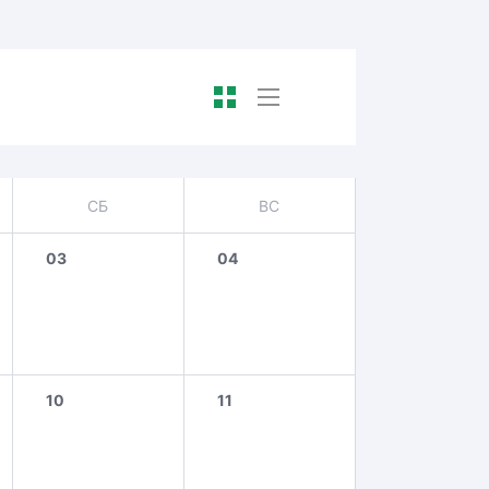
СБ
ВС
03
04
10
11