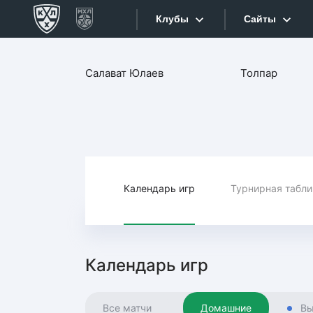
Клубы
Сайты
Конференция «Запад»
Салават Юлаев
Толпар
Сайты
Дивизион Боброва
Лада
Видеотран
СКА
Хайлайты
Спартак
Торпедо
Календарь игр
Турнирная табл
Текстовые
ХК Сочи
Интернет-
Дивизион Тарасова
Фотобанк
Календарь игр
Динамо Мн
Приложе
Динамо М
Все матчи
Домашние
Вы