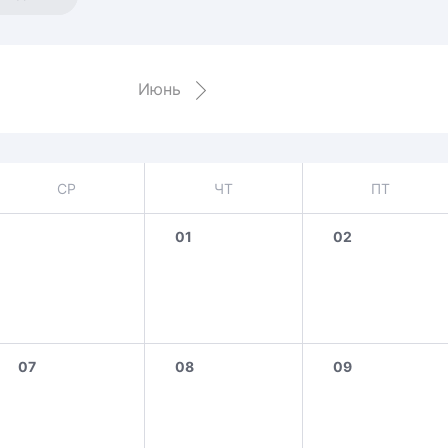
Амур
Барыс
Салават Юлаев
Июнь
Сибирь
СР
ЧТ
ПТ
01
02
07
08
09