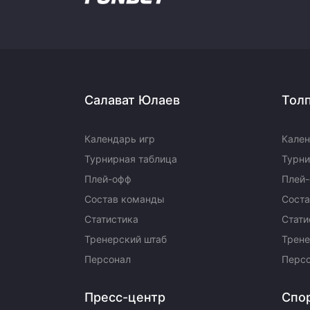
Салават Юлаев
Тол
Календарь игр
Кален
Турнирная таблица
Турни
Плей-офф
Плей
Состав команды
Сост
Статистика
Стати
Тренерский штаб
Трене
Персонал
Перс
Пресс-центр
Спо