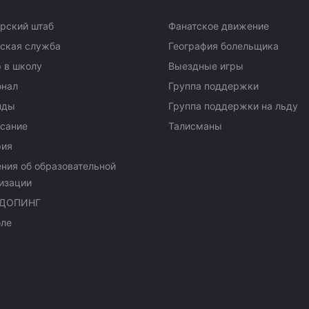
рский штаб
Фанатское движение
ская служба
География болельщика
 в школу
Выездные игры
онал
Группа поддержки
нды
Группа поддержки на льду
сание
Талисманы
рия
ния об образовательной
изации
ДОПИНГ
оле