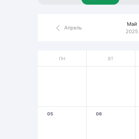
Локомотив
Северсталь
Май
ЦСКА
Апрель
2025
Шанхайские Драконы
ПН
ВТ
05
06