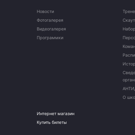
Новости
Трене
Фотогалерея
Скаут
Видеогалерея
Набор
Программки
Перс
Кома
Распи
Исто
Сведе
орган
АНТИ
О шк
Интернет магазин
Купить билеты