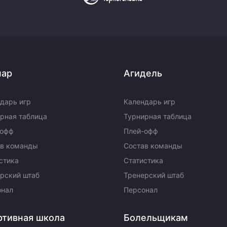
пар
Агидель
дарь игр
Календарь игр
рная таблица
Турнирная таблица
-офф
Плей-офф
ав команды
Состав команды
стика
Статистика
рский штаб
Тренерский штаб
онал
Персонал
ртивная школа
Болельщикам