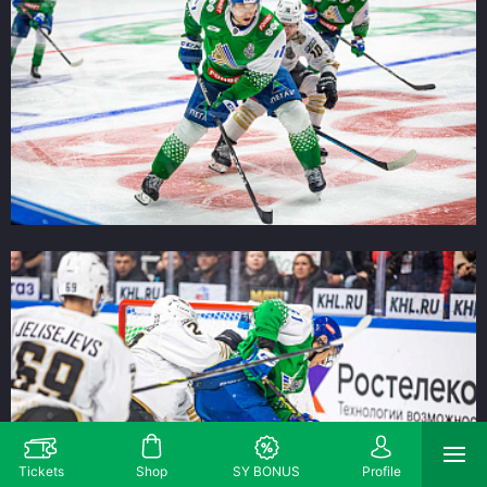
Tickets
Shop
SY BONUS
Profile