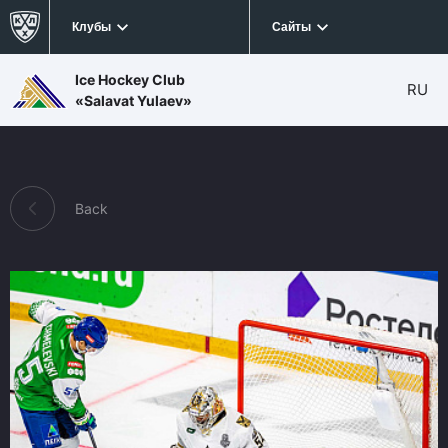
Клубы
Сайты
Ice Hockey Club
RU
«Salavat Yulaev»
Back