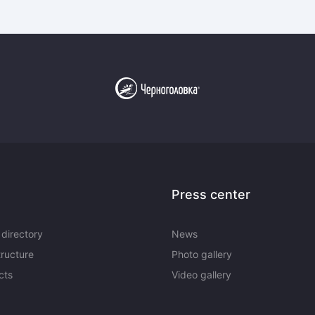
Амур
Барыс
Салават Юлаев
Сибирь
Press center
directory
News
tructure
Photo gallery
cts
Video gallery