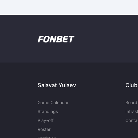
Локомотив
Северсталь
ЦСКА
Шанхайские Драконы
Salavat Yulaev
Club
Game Calendar
Board 
Standings
Infras
Play-off
Conta
Roster