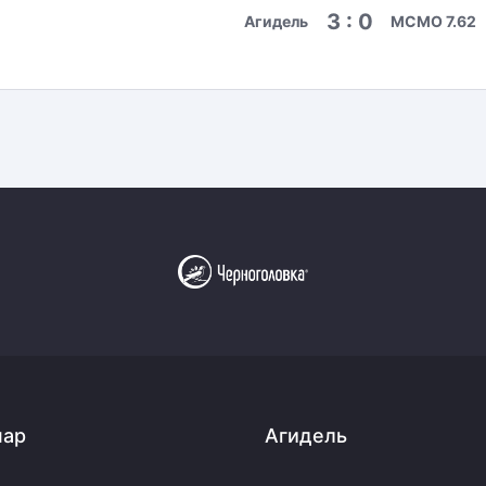
3 : 0
Агидель
МСМО 7.62
пар
Агидель