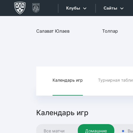
Клубы
Сайты
Конференция «Запад»
Салават Юлаев
Толпар
Сайты
Дивизион Боброва
Лада
Видеотран
СКА
Хайлайты
Спартак
Торпедо
Календарь игр
Турнирная табл
Текстовые
ХК Сочи
Интернет-
Дивизион Тарасова
Фотобанк
Календарь игр
Динамо Мн
Приложе
Динамо М
Все матчи
Домашние
Вы