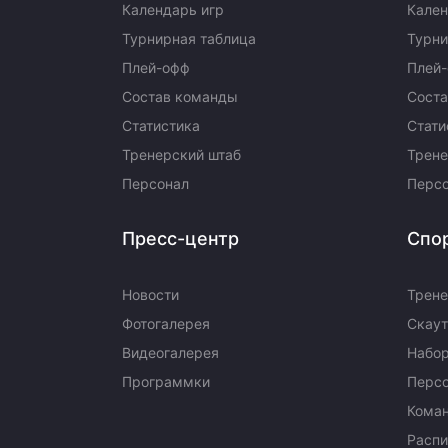
Календарь игр
Кален
Турнирная таблица
Турни
Плей-офф
Плей
Состав команды
Сост
Статистика
Стати
Тренерский штаб
Трене
Персонал
Перс
Пресс-центр
Спо
Новости
Трене
Фотогалерея
Скаут
Видеогалерея
Набор
Программки
Перс
Кома
Распи