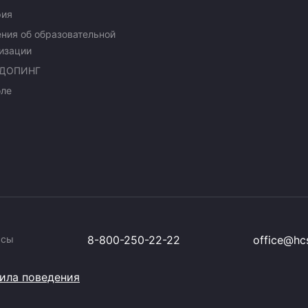
рия
ния об образовательной
изации
ДОПИНГ
оле
ссы
8-800-250-22-22
office@hcs
ила поведения