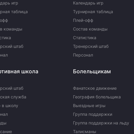
дарь игр
Календарь игр
рная таблица
Турнирная таблица
-офф
Плей-офф
ав команды
Состав команды
стика
Статистика
рский штаб
Тренерский штаб
онал
Персонал
ртивная школа
Болельщикам
рский штаб
Фанатское движение
ская служба
География болельщика
 в школу
Выездные игры
онал
Группа поддержки
нды
Группа поддержки на льду
сание
Талисманы