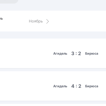
Амур
Барыс
рь
Салават Юлаев
Ноябрь
Сибирь
3 : 2
Агидель
Бирюса
4 : 2
Агидель
Бирюса