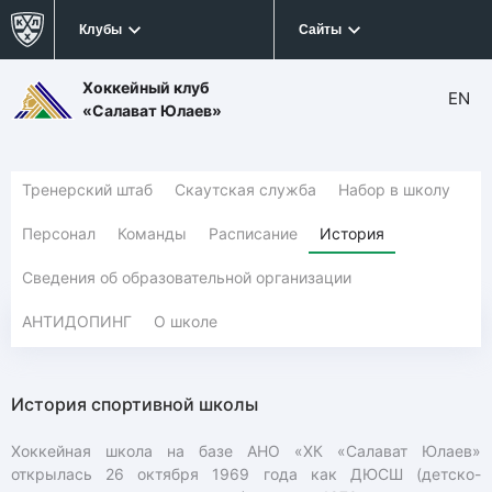
Клубы
Сайты
Хоккейный клуб
EN
«Салават Юлаев»
Тренерский штаб
Скаутская служба
Набор в школу
Персонал
Команды
Расписание
История
Сведения об образовательной организации
АНТИДОПИНГ
О школе
История спортивной школы
Хоккейная школа на базе АНО «ХК «Салават Юлаев»
открылась 26 октября 1969 года как ДЮСШ (детско-