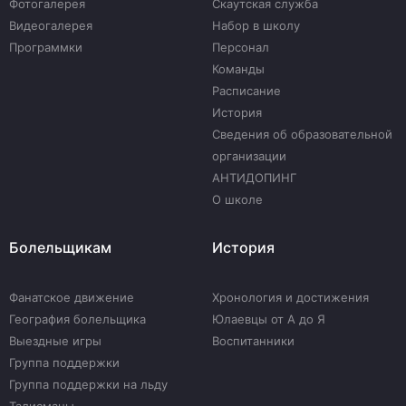
Фотогалерея
Скаутская служба
Видеогалерея
Набор в школу
Программки
Персонал
Команды
Расписание
История
Сведения об образовательной
организации
АНТИДОПИНГ
О школе
Болельщикам
История
Фанатское движение
Хронология и достижения
География болельщика
Юлаевцы от А до Я
Выездные игры
Воспитанники
Группа поддержки
Группа поддержки на льду