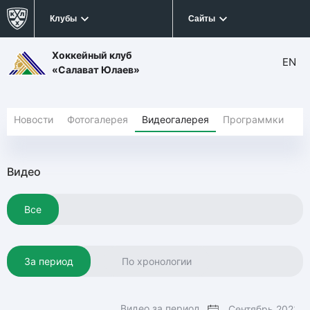
Клубы
Сайты
Хоккейный клуб
EN
«Салават Юлаев»
Новости
Фотогалерея
Видеогалерея
Программки
Видео
Все
За период
По хронологии
Видео за период