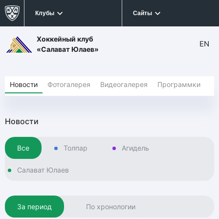
Клубы
Сайты
Хоккейный клуб
EN
«Салават Юлаев»
Новости
Фотогалерея
Видеогалерея
Программки
Новости
Все
Толпар
Агидель
Салават Юлаев
За период
По хронологии