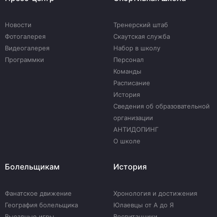
Новости
Тренерский штаб
Фотогалерея
Скаутская служба
Видеогалерея
Набор в школу
Программки
Персонал
Команды
Расписание
История
Сведения об образовательной
организации
АНТИДОПИНГ
О школе
Болельщикам
История
Фанатское движение
Хронология и достижения
География болельщика
Юлаевцы от А до Я
Выездные игры
Воспитанники