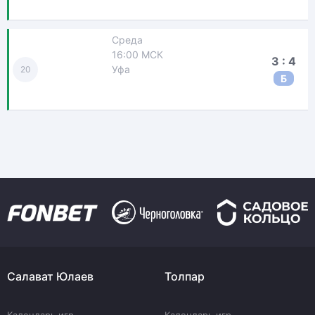
Среда
16:00 МСК
3 : 4
Уфа
20
Б
Салават Юлаев
Толпар