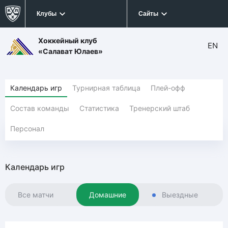
Клубы
Сайты
Хоккейный клуб
EN
«Салават Юлаев»
Календарь игр
Турнирная таблица
Плей-офф
Состав команды
Статистика
Тренерский штаб
Персонал
Календарь игр
Все матчи
Домашние
Выездные