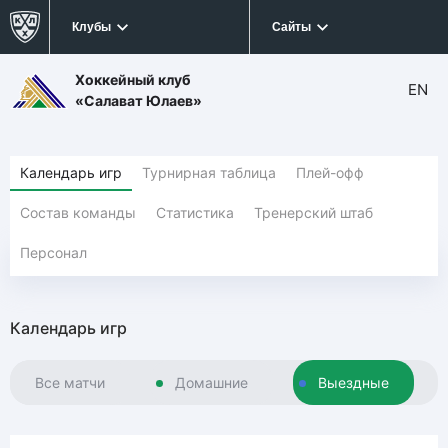
Клубы
Сайты
Хоккейный клуб
EN
«Салават Юлаев»
Календарь игр
Турнирная таблица
Плей-офф
Состав команды
Статистика
Тренерский штаб
Персонал
Календарь игр
Все матчи
Домашние
Выездные