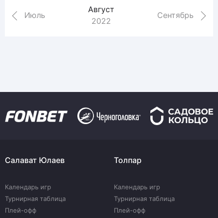
Август
Июль
Сентябрь
2022
Салават Юлаев
Толпар
Календарь игр
Календарь игр
Турнирная таблица
Турнирная таблица
Плей-офф
Плей-офф