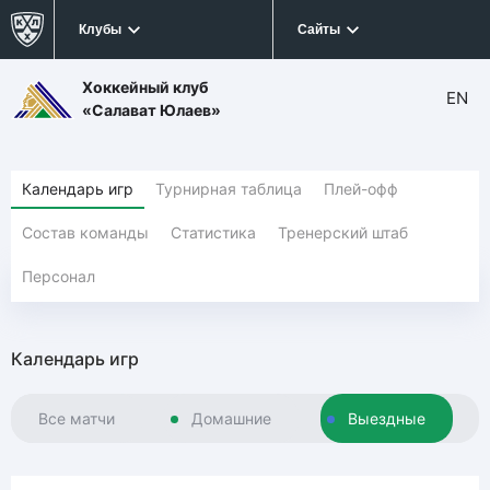
Клубы
Сайты
Хоккейный клуб
EN
«Салават Юлаев»
Календарь игр
Турнирная таблица
Плей-офф
Состав команды
Статистика
Тренерский штаб
Персонал
Календарь игр
Все матчи
Домашние
Выездные