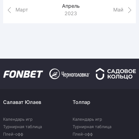
Апрель
Март
Май
2023
Салават Юлаев
Толпар
Календарь игр
Календарь игр
Турнирная таблица
Турнирная таблица
Плей-офф
Плей-офф