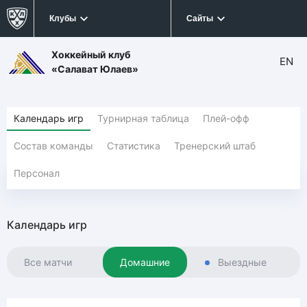
Клубы
Сайты
Хоккейный клуб
EN
«Салават Юлаев»
Календарь игр
Турнирная таблица
Плей-офф
Состав команды
Статистика
Тренерский штаб
Персонал
Календарь игр
Все матчи
Домашние
Выездные