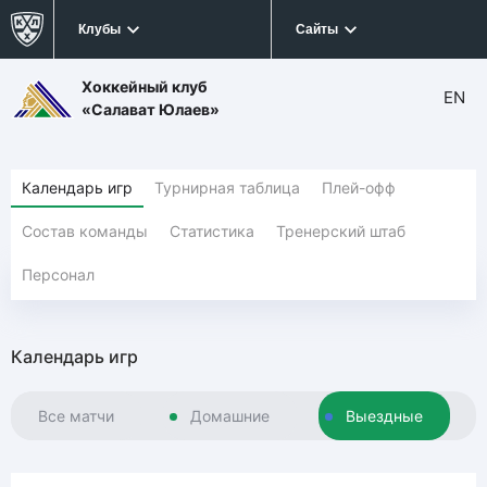
Клубы
Сайты
Хоккейный клуб
EN
«Салават Юлаев»
Календарь игр
Турнирная таблица
Плей-офф
Состав команды
Статистика
Тренерский штаб
Персонал
Календарь игр
Все матчи
Домашние
Выездные