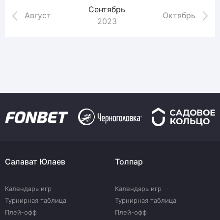
Сентябрь
Август
Октябрь
2023
Салават Юлаев
Толпар
Календарь игр
Календарь игр
Турнирная таблица
Турнирная таблица
Плей-офф
Плей-офф