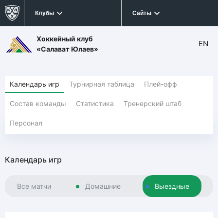
Клубы
Сайты
Хоккейный клуб
EN
«Салават Юлаев»
Календарь игр
Турнирная таблица
Плей-офф
Состав команды
Статистика
Тренерский штаб
Персонал
Календарь игр
Все матчи
Домашние
Выездные