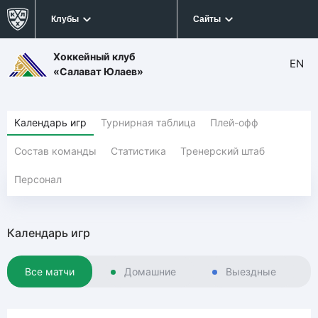
Клубы
Сайты
Хоккейный клуб
EN
«Салават Юлаев»
Календарь игр
Турнирная таблица
Плей-офф
Состав команды
Статистика
Тренерский штаб
Персонал
Календарь игр
Все матчи
Домашние
Выездные