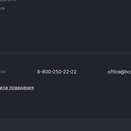
оле
ссы
8-800-250-22-22
office@hcs
ила поведения