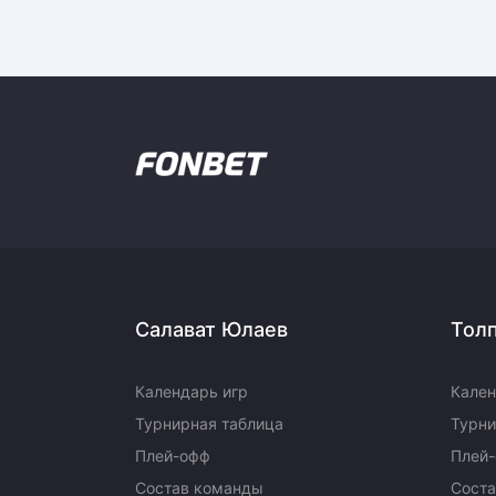
Салават Юлаев
Тол
Календарь игр
Кален
Турнирная таблица
Турни
Плей-офф
Плей
Состав команды
Сост