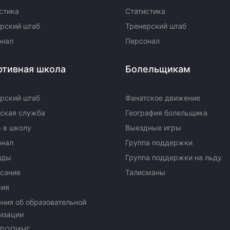
стика
Статистика
рский штаб
Тренерский штаб
онал
Персонал
ртивная школа
Болельщикам
рский штаб
Фанатское движение
ская служба
География болельщика
 в школу
Выездные игры
онал
Группа поддержки
нды
Группа поддержки на льду
сание
Талисманы
рия
ния об образовательной
изации
ДОПИНГ