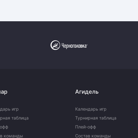
пар
Агидель
дарь игр
Календарь игр
рная таблица
Турнирная таблица
-офф
Плей-офф
ав команды
Состав команды