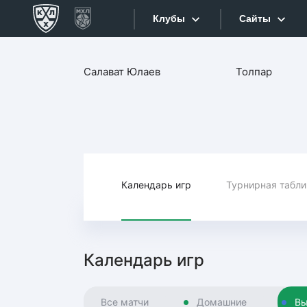
Клубы
Сайты
Конференция «Запад»
Салават Юлаев
Толпар
Сайты
Дивизион Боброва
Лада
Видеотран
СКА
Хайлайты
Спартак
Торпедо
Календарь игр
Турнирная табл
Текстовые
ХК Сочи
Интернет-
Дивизион Тарасова
Фотобанк
Календарь игр
Динамо Мн
Приложе
Динамо М
Все матчи
Домашние
Вы