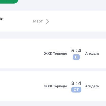
Амур
Барыс
ль
Салават Юлаев
Март
Сибирь
5 : 4
ЖХК Торпедо
Агидель
Б
3 : 4
ЖХК Торпедо
Агидель
ОТ