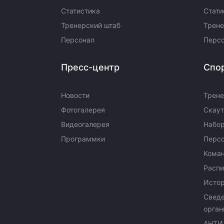
Статистика
Стати
Тренерский штаб
Трене
Персонал
Перс
Пресс-центр
Спо
Новости
Трене
Фотогалерея
Скаут
Видеогалерея
Набор
Программки
Перс
Кома
Распи
Исто
Сведе
орган
АНТИ