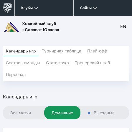
Клубы
Сайты
Хоккейный клуб
EN
«Салават Юлаев»
Календарь игр
Турнирная таблица
Плей-офф
Состав команды
Статистика
Тренерский штаб
Персонал
Календарь игр
Все матчи
Домашние
Выездные