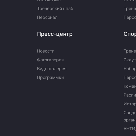
Тренерский штаб
Трене
Персонал
Перс
Пресс-центр
Спо
Новости
Трене
Фотогалерея
Скаут
Видеогалерея
Набор
Программки
Перс
Кома
Распи
Исто
Сведе
орган
АНТИ