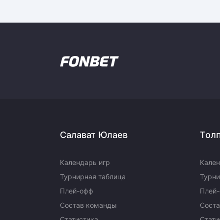
Салават Юлаев
Тол
Календарь игр
Кален
Турнирная таблица
Турни
Плей-офф
Плей
Состав команды
Сост
Статистика
Стати