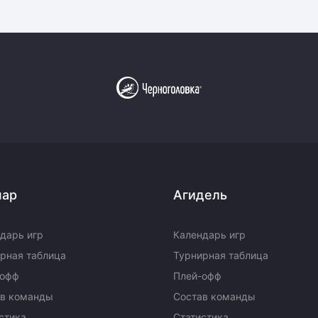
пар
Агидель
дарь игр
Календарь игр
рная таблица
Турнирная таблица
-офф
Плей-офф
ав команды
Состав команды
стика
Статистика