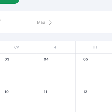
Амур
Барыс
ь
Салават Юлаев
Май
Сибирь
СР
ЧТ
ПТ
03
04
05
10
11
12