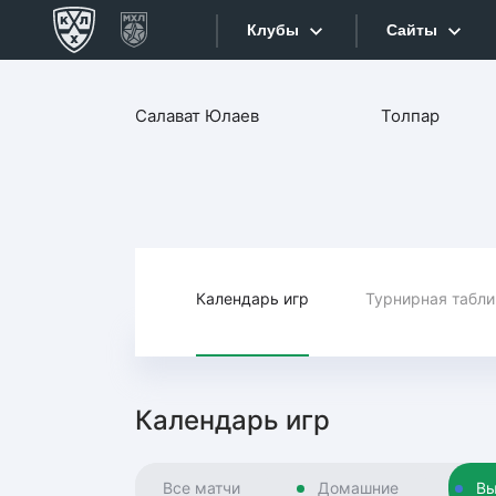
Клубы
Сайты
Конференция «Запад»
Салават Юлаев
Толпар
Сайты
Дивизион Боброва
Лада
Видеотран
СКА
Хайлайты
Спартак
Торпедо
Календарь игр
Турнирная табл
Текстовые
ХК Сочи
Интернет-
Дивизион Тарасова
Фотобанк
Календарь игр
Динамо Мн
Приложе
Динамо М
Все матчи
Домашние
Вы