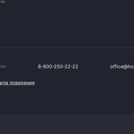
оле
ссы
8-800-250-22-22
office@hcs
ила поведения