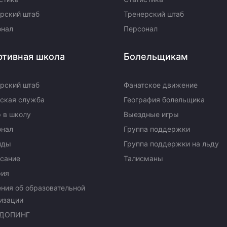
рский штаб
Тренерский штаб
онал
Персонал
ртивная школа
Болельщикам
рский штаб
Фанатское движение
ская служба
География болельщика
 в школу
Выездные игры
онал
Группа поддержки
нды
Группа поддержки на льду
сание
Талисманы
рия
ния об образовательной
изации
ДОПИНГ