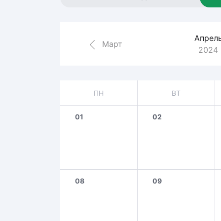
Локомотив
Северсталь
Апрел
ЦСКА
Март
2024
Шанхайские Драконы
ПН
ВТ
01
02
08
09