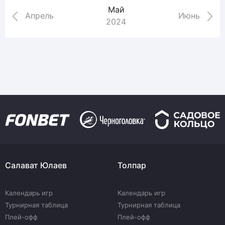
Май
Апрель
Июнь
2024
Салават Юлаев
Толпар
Календарь игр
Календарь игр
Турнирная таблица
Турнирная таблица
Плей-офф
Плей-офф