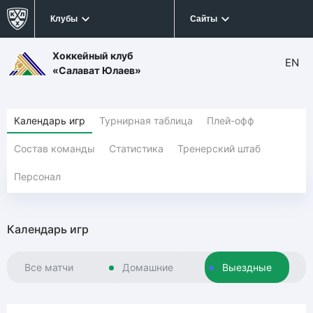
Клубы
Сайты
Хоккейный клуб
EN
«Салават Юлаев»
Календарь игр
Турнирная таблица
Плей-офф
Состав команды
Статистика
Тренерский штаб
Персонал
Календарь игр
Все матчи
Домашние
Выездные