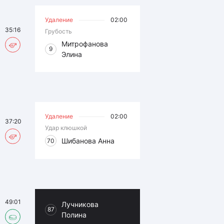
Удаление
02:00
35:16
Грубость
Митрофанова
9
Элина
Удаление
02:00
37:20
Удар клюшкой
Шибанова Анна
70
49:01
Лучникова
87
Полина