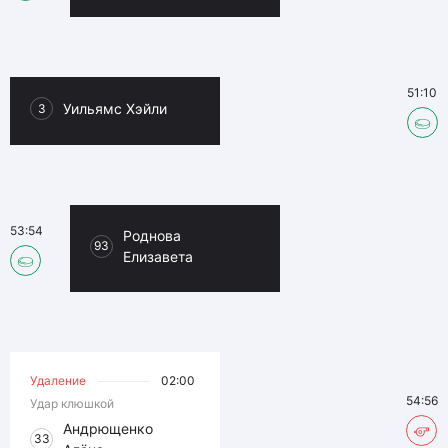
51:10
Уильямс Хэйли
3
53:54
Роднова
93
Елизавета
Удаление
02:00
54:56
Удар клюшкой
Андрющенко
33