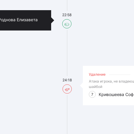
22:58
Роднова Елизавета
Удаление
24:18
Атака игрока, не владею
шайбой
Кривошеева Соф
7