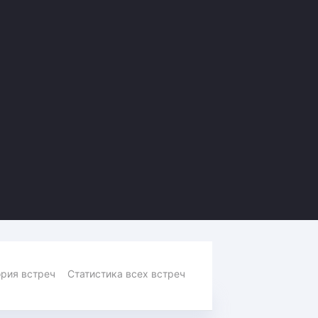
Амур
Барыс
Салават Юлаев
Сибирь
рия встреч
Статистика всех встреч