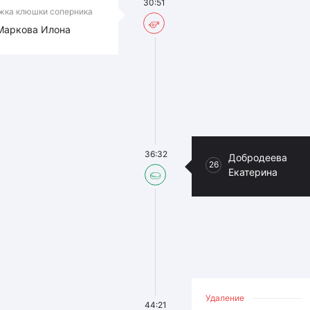
30:51
жка клюшки соперника
Маркова Илона
36:32
Добродеева
26
Екатерина
Удаление
44:21