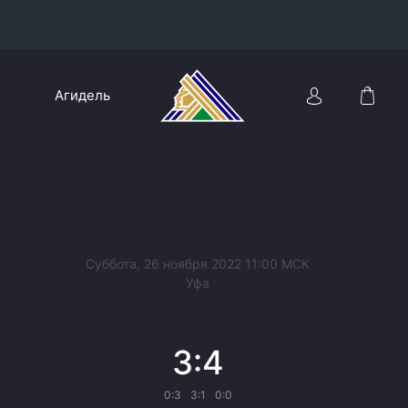
Конференция «Восток»
Агидель
Дивизион Харламова
Автомобилист
сляции
Ак Барс
Металлург Мг
Нефтехимик
 трансляции
Суббота, 26 ноября 2022 11:00 МСК
Трактор
Уфа
магазин
Дивизион Чернышева
3:4
Авангард
ние КХЛ
Адмирал
0:3
3:1
0:0