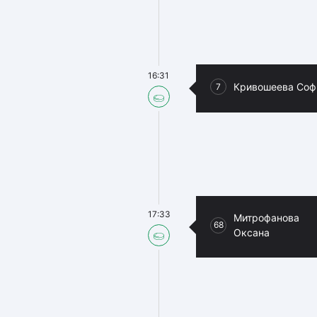
16:31
Кривошеева Соф
7
17:33
Митрофанова
68
Оксана