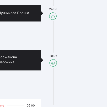
24:38
Лучникова Полина
28:06
Коржакова
Вероника
ние
02:00