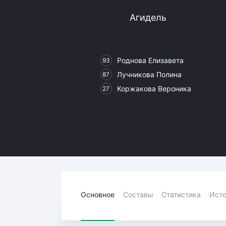
Локомотив
Агидель
Северсталь
ЦСКА
Шанхайские Драконы
Роднова Елизавета
93
Лучникова Полина
87
Коржакова Вероника
27
Основное
Составы
Статистика
Исто