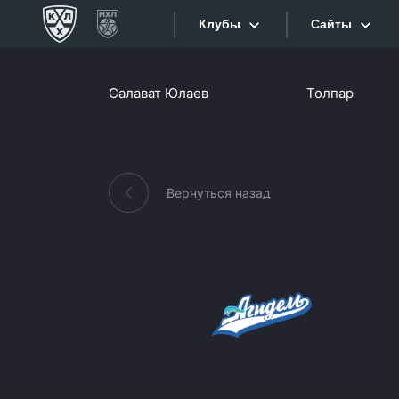
Клубы
Сайты
Конференция «Запад»
Салават Юлаев
Толпар
Сайты
Дивизион Боброва
Лада
Видеотран
СКА
Вернуться назад
Хайлайты
Спартак
Торпедо
Текстовые
ХК Сочи
Интернет-
Дивизион Тарасова
Фотобанк
Динамо Мн
Приложе
Динамо М