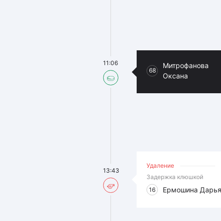
11:06
Митрофанова
68
Оксана
Удаление
13:43
Задержка клюшкой
Ермошина Дарь
16