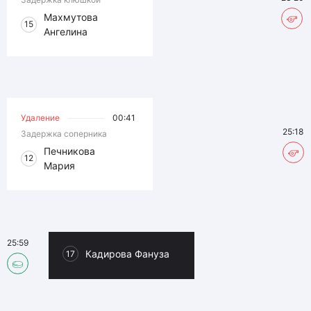
Махмутова
15
Ангелина
Удаление
00:41
25:18
Задержка соперника
Печникова
12
Мария
25:59
Кадирова Фануза
17