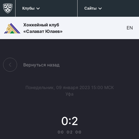
Клубы
Сайты
Хоккейный клуб
EN
«Салават Юлаев»
Вернуться назад
Понедельник, 09 января 2023 15:00 МСК
Уфа
0:2
0:0
0:2
0:0