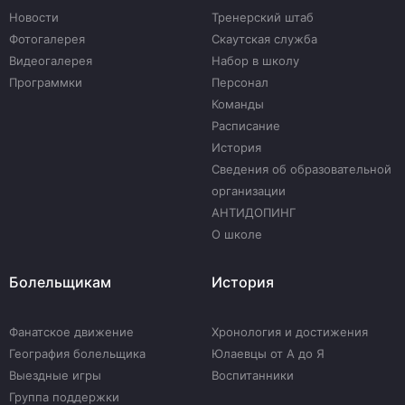
Новости
Тренерский штаб
Фотогалерея
Скаутская служба
Видеогалерея
Набор в школу
Программки
Персонал
Команды
Расписание
История
Сведения об образовательной
организации
АНТИДОПИНГ
О школе
Болельщикам
История
Фанатское движение
Хронология и достижения
География болельщика
Юлаевцы от А до Я
Выездные игры
Воспитанники
Группа поддержки