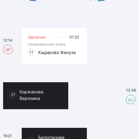
Удаление
01:22
12:14
Неправильная атака
Кадирова Фануза
17
13:36
Коржакова
27
Вероника
16:21
Белоглазова