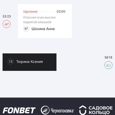
Удаление
02:00
53:23
Опасная игра высоко
поднятой клюшкой
Шохина Анна
97
58:18
Тюрина Ксения
13