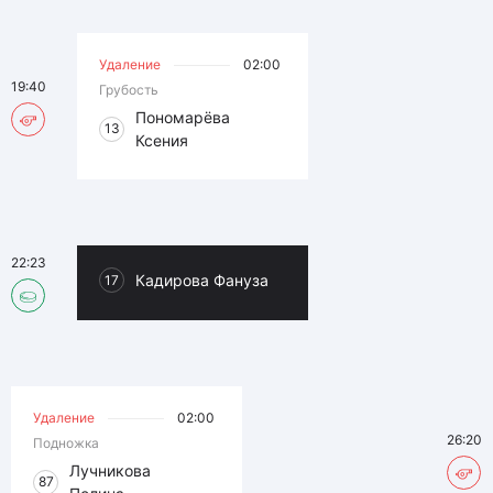
Удаление
02:00
19:40
Грубость
Пономарёва
13
Ксения
22:23
Кадирова Фануза
17
Удаление
02:00
26:20
Подножка
Лучникова
87