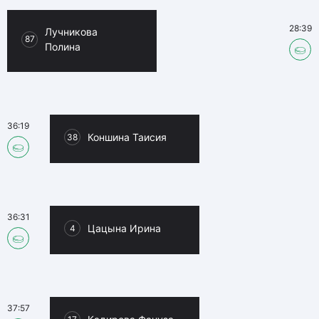
28:39
Лучникова
87
Полина
36:19
Коншина Таисия
38
36:31
Цацына Ирина
4
37:57