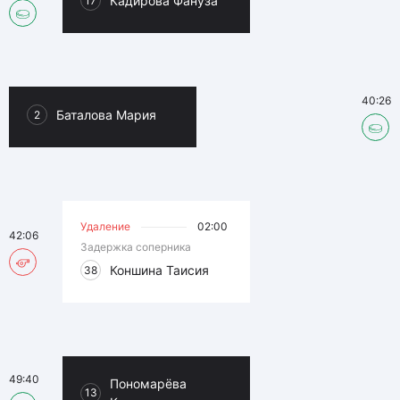
Кадирова Фануза
17
40:26
Баталова Мария
2
Удаление
02:00
42:06
Задержка соперника
Коншина Таисия
38
49:40
Пономарёва
13