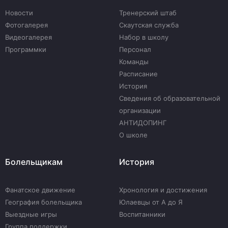
Новости
Тренерский штаб
Фотогалерея
Скаутская служба
Видеогалерея
Набор в школу
Программки
Персонал
Команды
Расписание
История
Сведения об образовательной
организации
АНТИДОПИНГ
О школе
Болельщикам
История
Фанатское движение
Хронология и достижения
География болельщика
Юлаевцы от А до Я
Выездные игры
Воспитанники
Группа поддержки