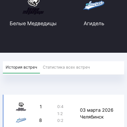
Белые Медведицы
Агидель
История встреч
Статистика всех встреч
1
0:4
03 марта 2026
1:2
Челябинск
8
0:2