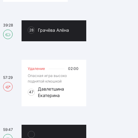
39:28
Грачёва Алёна
28
Удаление
02:00
Опасная игра высоко
57:29
поднятой клюшкой
Давлетшина
47
Екатерина
59:47