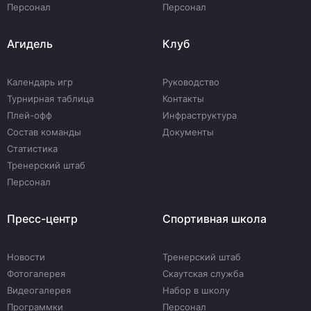
Персонал
Персонал
Агидель
Клуб
Календарь игр
Руководство
Турнирная таблица
Контакты
Плей-офф
Инфраструктура
Состав команды
Документы
Статистика
Тренерский штаб
Персонал
Пресс-центр
Спортивная школа
Новости
Тренерский штаб
Фотогалерея
Скаутская служба
Видеогалерея
Набор в школу
Программки
Персонал