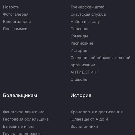
Новости
Тренерский штаб
Фотогалерея
Скаутская служба
Видеогалерея
Набор в школу
Программки
Персонал
Команды
Расписание
История
Сведения об образовательной
организации
АНТИДОПИНГ
О школе
Болельщикам
История
Фанатское движение
Хронология и достижения
География болельщика
Юлаевцы от А до Я
Выездные игры
Воспитанники
Группа поддержки