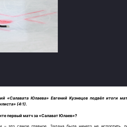
Амур
Барыс
Салават Юлаев
Сибирь
ий «Салавата Юлаева» Евгений Кузнецов подвёл итоги мат
листа» (4:1).
ните первый матч за «Салават Юлаев»?
и – это самое главное. Задача была ничего не испортить, п