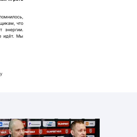
апомнилось,
ьщикам, что
т энергии.
е идёт. Мы
у