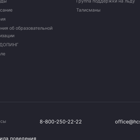
нды
Группа поддержки на льду
сание
Талисманы
рия
ния об образовательной
изации
ДОПИНГ
оле
ссы
8-800-250-22-22
office@hcs
ила поведения