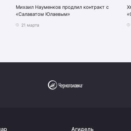
Михаил Науменков продлил контракт с
Х
«Салаватом Юлаевым»
«
21 марта
пар
Агидель