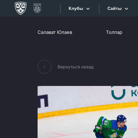
Клубы
Сайты
Конференция «Запад»
Салават Юлаев
Толпар
Сайты
Дивизион Боброва
Лада
Видеотран
СКА
Вернуться назад
Хайлайты
Спартак
Торпедо
Текстовые
ХК Сочи
Интернет-
Дивизион Тарасова
Фотобанк
Динамо Мн
Приложе
Динамо М