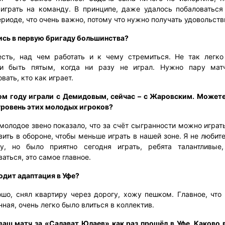
 играть на команду. В принципе, даже удалось побаловаться
риоде, что очень важно, потому что нужно получать удовольств
лись в первую бригаду большинства?
есть, над чем работать и к чему стремиться. Не так легко
 и быть пятым, когда ни разу не играл. Нужно пару матч
вать, кто как играет.
ом году играли с Демидовым, сейчас – с Жаровским. Можете
уровень этих молодых игроков?
молодое звено показало, что за счёт сыгранности можно играт
ить в обороне, чтобы меньше играть в нашей зоне. Я не любит
у, но было приятно сегодня играть, ребята талантливые
аться, это самое главное.
одит адаптация в Уфе?
ошо, снял квартиру через дорогу, хожу пешком. Главное, что
ная, очень легко было влиться в коллектив.
ваш матч за «Салават Юлаев» как раз прошёл в Уфе. Каково 