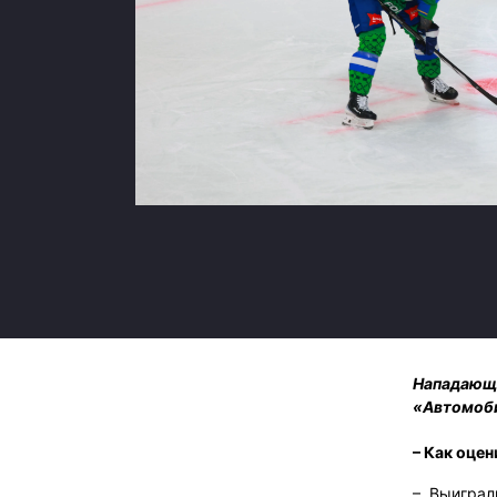
Локомотив
Северсталь
ЦСКА
Шанхайские Драконы
Нападающ
«Автомоби
– Как оце
– Выиграл