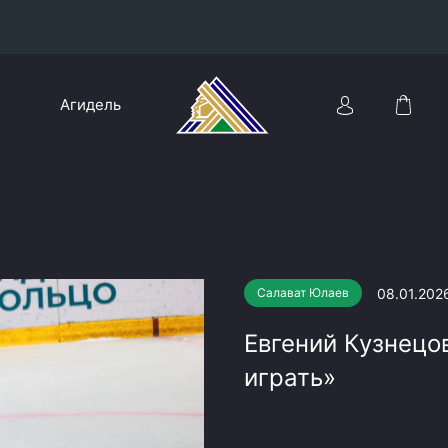
Конференция «Восток»
Агидель
Дивизион Харламова
Автомобилист
сляции
Ак Барс
Металлург Мг
Нефтехимик
 трансляции
08.01.202
Салават Юлаев
Трактор
магазин
Евгений Кузнецо
Дивизион Чернышева
играть»
Авангард
ние КХЛ
Адмирал