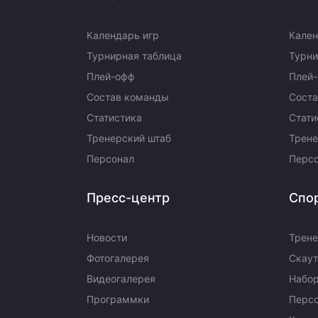
Календарь игр
Кален
Турнирная таблица
Турни
Плей-офф
Плей
Состав команды
Сост
Статистика
Стати
Тренерский штаб
Трене
Персонал
Перс
Пресс-центр
Спо
Новости
Трене
Фотогалерея
Скаут
Видеогалерея
Набор
Программки
Перс