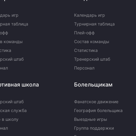
дарь игр
Календарь игр
рная таблица
Турнирная таблица
-офф
Плей-офф
ав команды
Состав команды
стика
Статистика
рский штаб
Тренерский штаб
онал
Персонал
ртивная школа
Болельщикам
рский штаб
Фанатское движение
ская служба
География болельщика
 в школу
Выездные игры
онал
Группа поддержки