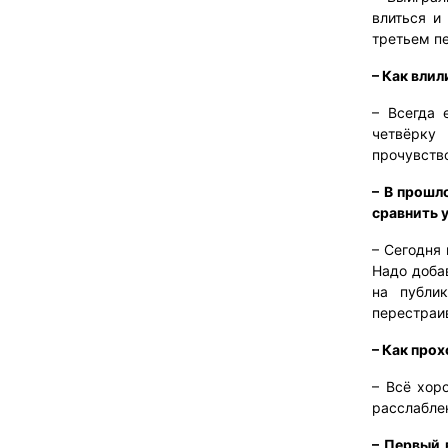
влиться и
третьем пе
– Как вли
– Всегда 
четвёрку
прочувство
– В прошл
сравнить 
– Сегодня 
Надо добав
на публик
перестраив
– Как прох
– Всё хор
расслаблен
– Первый 