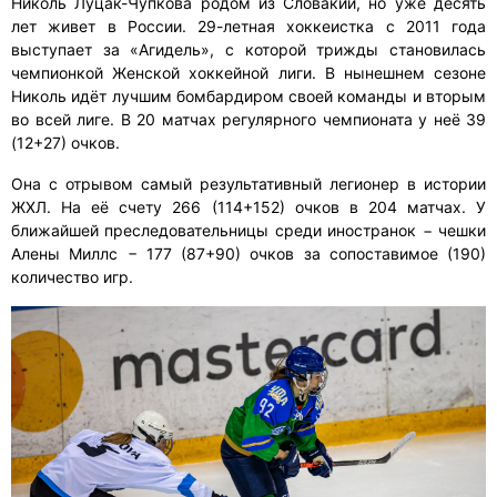
Николь Луцак-Чупкова родом из Словакии, но уже десять
лет живет в России. 29-летная хоккеистка с 2011 года
выступает за «Агидель», с которой трижды становилась
чемпионкой Женской хоккейной лиги. В нынешнем сезоне
Николь идёт лучшим бомбардиром своей команды и вторым
во всей лиге. В 20 матчах регулярного чемпионата у неё 39
(12+27) очков.
Она с отрывом самый результативный легионер в истории
ЖХЛ. На её счету 266 (114+152) очков в 204 матчах. У
ближайшей преследовательницы среди иностранок − чешки
Алены Миллс − 177 (87+90) очков за сопоставимое (190)
количество игр.