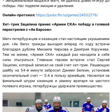
- Эмоциональный выдался матч, не удалось довести игру до
победы. Нас подвели эмоции и удаления.
Онлайн-протокол:
https://junior.fhr.ru/games/24502779/
Хет-трик Зацепина принес «Армии СКА» победу в голевой
перестрелке с «Ак Барсом»
Матч петербуржцев и казанцев стал настоящим украшением
дня. «Ак Bars» трижды выходил вперед по ходу встречи
благодаря дублям Михаила Чиркова и Дмитрия Хоружева.
Тем не менее, «Армия СКА» каждый раз находила в себе
силы отыграться. Главным героем встречи стал Сергей
Зацепин, который записал на свой счет хет-трик. Решающую
шайбу на 54-й минуте забросил Даниил Белкин, установив
окончательный счет — 5:4 в пользу армейцев. Несмотря на
финальный штурм казанцев и замену вратаря на шестого
полевого игрока, петербуржцы удержали преимущество.